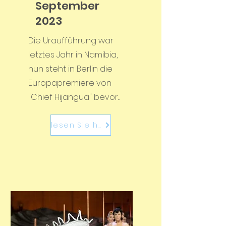
September
2023
Die Uraufführung war
letztes Jahr in Namibia,
nun steht in Berlin die
Europapremiere von
"Chief Hijangua" bevor...
lesen Sie hier