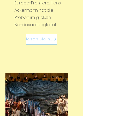
Europa-Premiere. Hans
Ackermann hat die
Proben im großen
Sendesaal begleitet.
lesen Sie hier