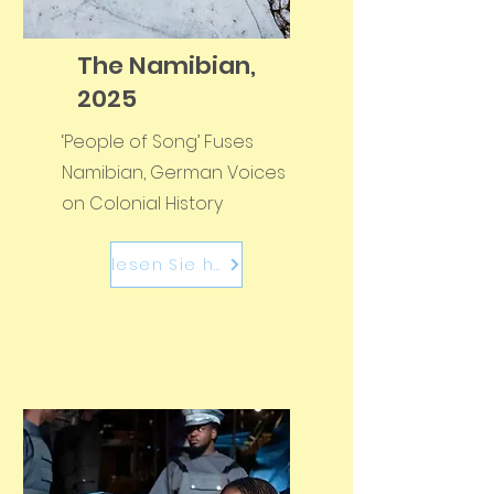
The Namibian,
2025
‘People of Song’ Fuses
Namibian, German Voices
on Colonial History
lesen Sie hier