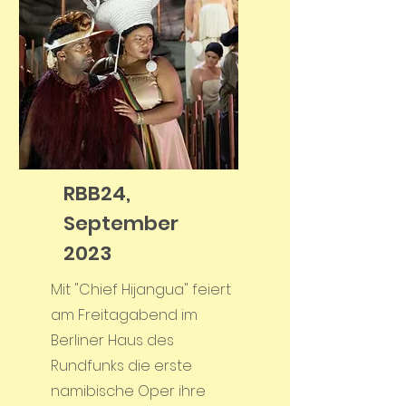
RBB24,
September
2023
Mit "Chief Hijangua" feiert
am Freitagabend im
Berliner Haus des
Rundfunks die erste
namibische Oper ihre